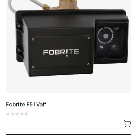
Fobrite F51 Valf
Rated
0
out
of