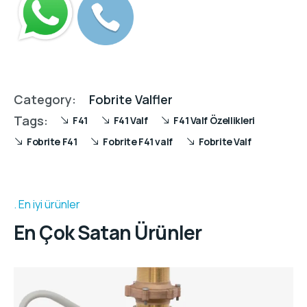
Category:
Fobrite Valfler
Tags:
F41
F41 Valf
F41 Valf Özellikleri
Fobrite F41
Fobrite F41 valf
Fobrite Valf
En iyi ürünler
En Çok Satan Ürünler