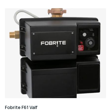
5
Fobrite F61 Valf