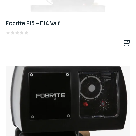
Fobrite F13 – E14 Valf
Rated
0
out
of
5