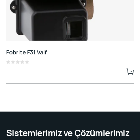
Fobrite F31 Valf
Rated
0
out
of
5
Sistemlerimiz ve Çözümlerimiz