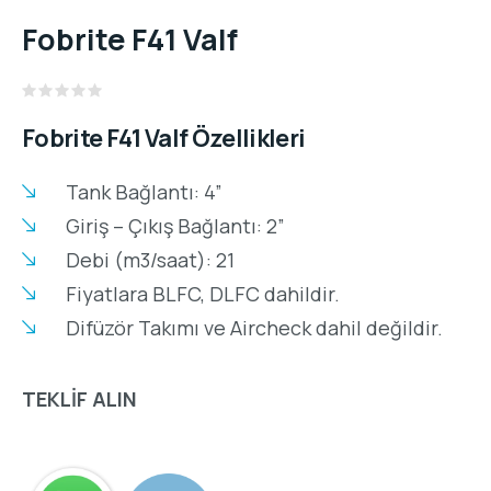
Fobrite F41 Valf
Rated
Fobrite F41 Valf Özellikleri
0
out
of
5
Tank Bağlantı: 4”
Giriş – Çıkış Bağlantı: 2”
Debi (m3/saat): 21
Fiyatlara BLFC, DLFC dahildir.
Difüzör Takımı ve Aircheck dahil değildir.
TEKLİF ALIN