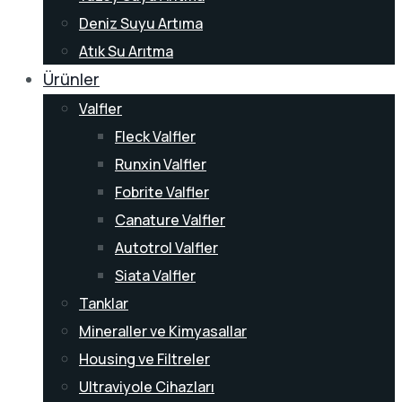
Deniz Suyu Artıma
Atık Su Arıtma
Ürünler
Valfler
Fleck Valfler
Runxin Valfler
Fobrite Valfler
Canature Valfler
Autotrol Valfler
Siata Valfler
Tanklar
Mineraller ve Kimyasallar
Housing ve Filtreler
Ultraviyole Cihazları