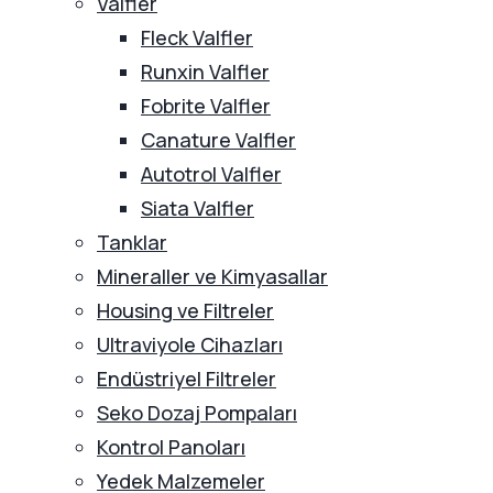
Valfler
Fleck Valfler
Runxin Valfler
Fobrite Valfler
Canature Valfler
Autotrol Valfler
Siata Valfler
Tanklar
Mineraller ve Kimyasallar
Housing ve Filtreler
Ultraviyole Cihazları
Endüstriyel Filtreler
Seko Dozaj Pompaları
Kontrol Panoları
Yedek Malzemeler