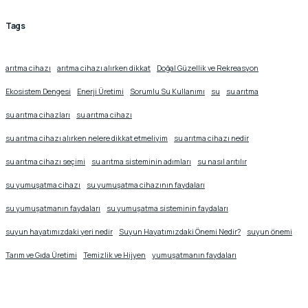
Tags
arıtma cihazı
arıtma cihazı alırken dikkat
Doğal Güzellik ve Rekreasyon
Ekosistem Dengesi
Enerji Üretimi
Sorumlu Su Kullanımı
su
su arıtma
su arıtma cihazları
su arıtma cihazı
su arıtma cihazı alırken nelere dikkat etmeliyim
su arıtma cihazı nedir
su arıtma cihazı seçimi
su arıtma sisteminin adımları
su nasıl arıtılır
su yumuşatma cihazı
su yumuşatma cihazının faydaları
su yumuşatmanın faydaları
su yumuşatma sisteminin faydaları
suyun hayatımızdaki yeri nedir
Suyun Hayatımızdaki Önemi Nedir?
suyun önemi
Tarım ve Gıda Üretimi
Temizlik ve Hijyen
yumuşatmanın faydaları