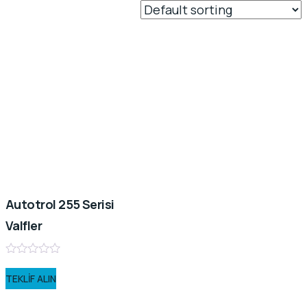
Autotrol 255 Serisi
Valfler
Rated
0
TEKLIF ALIN
out
of
5