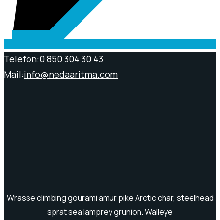
Telefon:
0 850 304 30 43
Mail:
info@nedaaritma.com
Wrasse climbing gourami amur pike Arctic char, steelhead
sprat sea lamprey grunion. Walleye